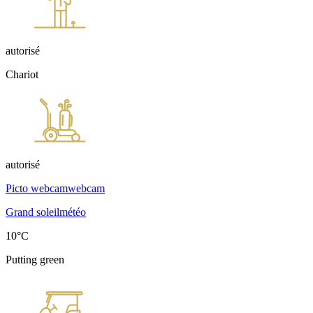
autorisé
Chariot
autorisé
Picto webcam
webcam
Grand soleil
météo
10°C
Putting green