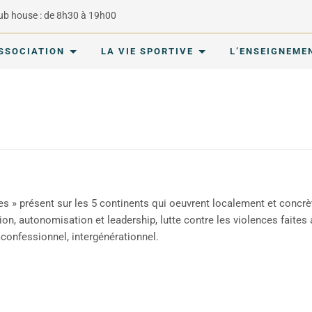
lub house : de 8h30 à 19h00
ASSOCIATION
LA VIE SPORTIVE
L’ENSEIGNEME
» présent sur les 5 continents qui oeuvrent localement et concrèt
tion, autonomisation et leadership, lutte contre les violences fai
aconfessionnel, intergénérationnel.