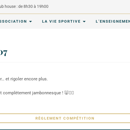
lub house : de 8h30 à 19h00
ASSOCIATION
LA VIE SPORTIVE
L’ENSEIGNEME
07
er… et rigoler encore plus.
et complètement jambonnesque ! 🐷🏌️‍♀️
RÈGLEMENT COMPÉTITION